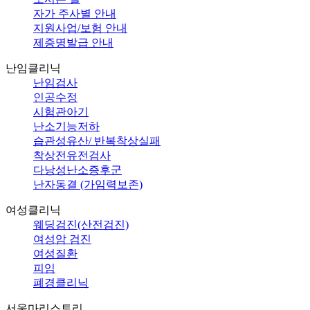
자가 주사별 안내
지원사업/보험 안내
제증명발급 안내
난임클리닉
난임검사
인공수정
시험관아기
난소기능저하
습관성유산/ 반복착상실패
착상전유전검사
다낭성난소증후군
난자동결 (가임력보존)
여성클리닉
웨딩검진(산전검진)
여성암 검진
여성질환
피임
폐경클리닉
서울마리스토리