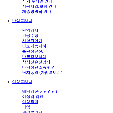
자가 주사별 안내
지원사업/보험 안내
제증명발급 안내
난임클리닉
난임검사
인공수정
시험관아기
난소기능저하
습관성유산/
반복착상실패
착상전유전검사
다낭성난소증후군
난자동결 (가임력보존)
여성클리닉
웨딩검진(산전검진)
여성암 검진
여성질환
피임
폐경클리닉