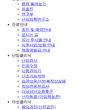
병원 둘러보기
의료진
연구부
난임의학연구소
진료안내
초진 및 예약안내
오시는 길
자가 주사별 안내
지원사업/보험 안내
제증명발급 안내
난임클리닉
난임검사
인공수정
시험관아기
난소기능저하
습관성유산/반복착상실패
착상전유전검사
다낭성난소증후군
난자동결 (가임력보존)
여성클리닉
웨딩검진(산전검진)