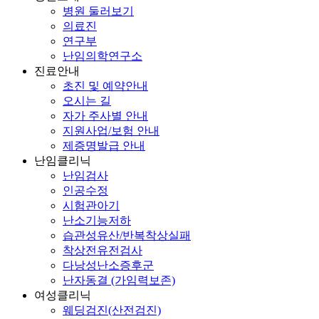
병원 둘러보기
의료진
연구부
난임의학연구소
진료안내
초진 및 예약안내
오시는 길
자가 주사별 안내
지원사업/보험 안내
제증명발급 안내
난임클리닉
난임검사
인공수정
시험관아기
난소기능저하
습관성유산/반복착상실패
착상전유전검사
다낭성난소증후군
난자동결 (가임력보존)
여성클리닉
웨딩검진(산전검진)