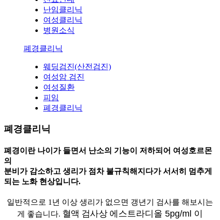
난임클리닉
여성클리닉
병원소식
폐경클리닉
웨딩검진(산전검진)
여성암 검진
여성질환
피임
폐경클리닉
폐경클리닉
폐경이란
나이가 들면서 난소의 기능이 저하되어
여성호르몬
의
분비가 감소하고
생리가 점차 불규칙해지다가 서서히 멈추게
되는 노화 현상입니다.
일반적으로 1년 이상 생리가 없으면 갱년기 검사를 해보시는
혈액 검사상
에스트라디올 5pg/ml 이
게 좋습니다.