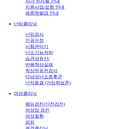
자가 주사별 안내
지원사업/보험 안내
제증명발급 안내
난임클리닉
난임검사
인공수정
시험관아기
난소기능저하
습관성유산/
반복착상실패
착상전유전검사
다낭성난소증후군
난자동결 (가임력보존)
여성클리닉
웨딩검진(산전검진)
여성암 검진
여성질환
피임
폐경클리닉