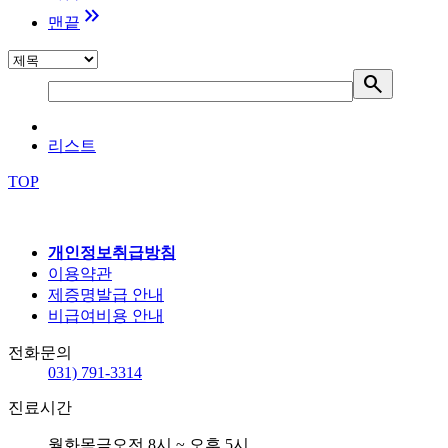
keyboard_double_arrow_right
맨끝
search
리스트
TOP
개인정보취급방침
이용약관
제증명발급 안내
비급여비용 안내
전화문의
031) 791-3314
진료시간
월화목금
오전 8시 ~ 오후 5시