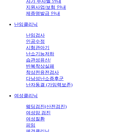
자가 주사별 안내
지원사업/보험 안내
제증명발급 안내
난임클리닉
난임검사
인공수정
시험관아기
난소기능저하
습관성유산/
반복착상실패
착상전유전검사
다낭성난소증후군
난자동결 (가임력보존)
여성클리닉
웨딩검진(산전검진)
여성암 검진
여성질환
피임
폐경클리닉