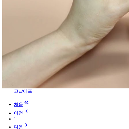
고날에프
keyboard_double_arrow_left
처음
keyboard_arrow_left
이전
1
keyboard_arrow_right
다음