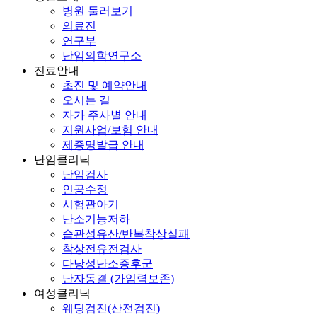
병원 둘러보기
의료진
연구부
난임의학연구소
진료안내
초진 및 예약안내
오시는 길
자가 주사별 안내
지원사업/보험 안내
제증명발급 안내
난임클리닉
난임검사
인공수정
시험관아기
난소기능저하
습관성유산/반복착상실패
착상전유전검사
다낭성난소증후군
난자동결 (가임력보존)
여성클리닉
웨딩검진(산전검진)