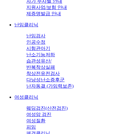
자가 주사별 안내
지원사업/보험 안내
제증명발급 안내
난임클리닉
난임검사
인공수정
시험관아기
난소기능저하
습관성유산/
반복착상실패
착상전유전검사
다낭성난소증후군
난자동결 (가임력보존)
여성클리닉
웨딩검진(산전검진)
여성암 검진
여성질환
피임
폐경클리닉