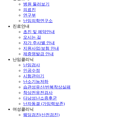
병원 둘러보기
의료진
연구부
난임의학연구소
진료안내
초진 및 예약안내
오시는 길
자가 주사별 안내
지원사업/보험 안내
제증명발급 안내
난임클리닉
난임검사
인공수정
시험관아기
난소기능저하
습관성유산/반복착상실패
착상전유전검사
다낭성난소증후군
난자동결 (가임력보존)
여성클리닉
웨딩검진(산전검진)