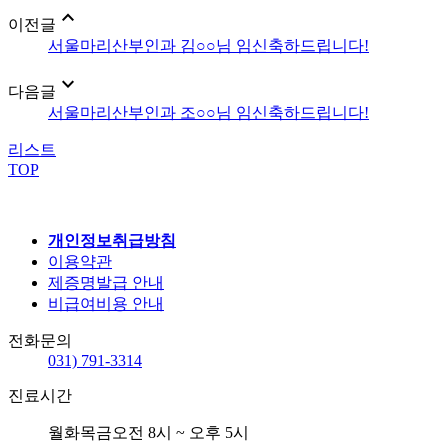
expand_less
이전글
서울마리산부인과 김○○님 임신축하드립니다!
expand_more
다음글
서울마리산부인과 조○○님 임신축하드립니다!
리스트
TOP
개인정보취급방침
이용약관
제증명발급 안내
비급여비용 안내
전화문의
031) 791-3314
진료시간
월화목금
오전 8시 ~ 오후 5시