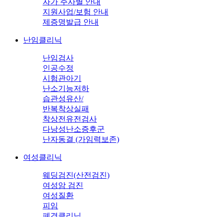
자가 주사별 안내
지원사업/보험 안내
제증명발급 안내
난임클리닉
난임검사
인공수정
시험관아기
난소기능저하
습관성유산/
반복착상실패
착상전유전검사
다낭성난소증후군
난자동결 (가임력보존)
여성클리닉
웨딩검진(산전검진)
여성암 검진
여성질환
피임
폐경클리닉