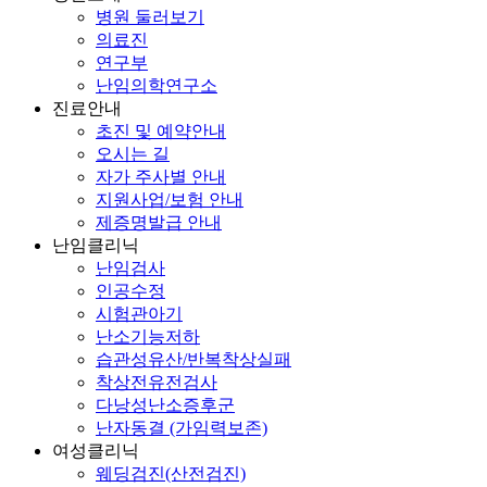
병원 둘러보기
의료진
연구부
난임의학연구소
진료안내
초진 및 예약안내
오시는 길
자가 주사별 안내
지원사업/보험 안내
제증명발급 안내
난임클리닉
난임검사
인공수정
시험관아기
난소기능저하
습관성유산/반복착상실패
착상전유전검사
다낭성난소증후군
난자동결 (가임력보존)
여성클리닉
웨딩검진(산전검진)