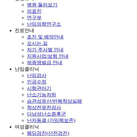
병원 둘러보기
의료진
연구부
난임의학연구소
진료안내
초진 및 예약안내
오시는 길
자가 주사별 안내
지원사업/보험 안내
제증명발급 안내
난임클리닉
난임검사
인공수정
시험관아기
난소기능저하
습관성유산/반복착상실패
착상전유전검사
다낭성난소증후군
난자동결 (가임력보존)
여성클리닉
웨딩검진(산전검진)