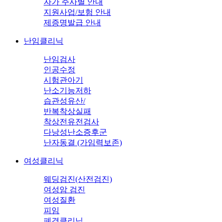
자가 주사별 안내
지원사업/보험 안내
제증명발급 안내
난임클리닉
난임검사
인공수정
시험관아기
난소기능저하
습관성유산/
반복착상실패
착상전유전검사
다낭성난소증후군
난자동결 (가임력보존)
여성클리닉
웨딩검진(산전검진)
여성암 검진
여성질환
피임
폐경클리닉