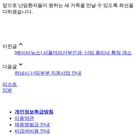
앞으로 난임환자들이 원하는 새 가족을 만날 수 있도록 최선을
다하겠습니다.
expand_less
이전글
[베이비뉴스] 서울마리산부인과, 난임 클리닉 확장 개소
expand_more
다음글
하남시 난임부부 지원사업 안내
리스트
TOP
개인정보취급방침
이용약관
제증명발급 안내
비급여비용 안내