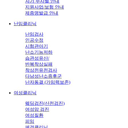
자가 주사별 안내
지원사업/보험 안내
제증명발급 안내
난임클리닉
난임검사
인공수정
시험관아기
난소기능저하
습관성유산/
반복착상실패
착상전유전검사
다낭성난소증후군
난자동결 (가임력보존)
여성클리닉
웨딩검진(산전검진)
여성암 검진
여성질환
피임
폐경클리닉