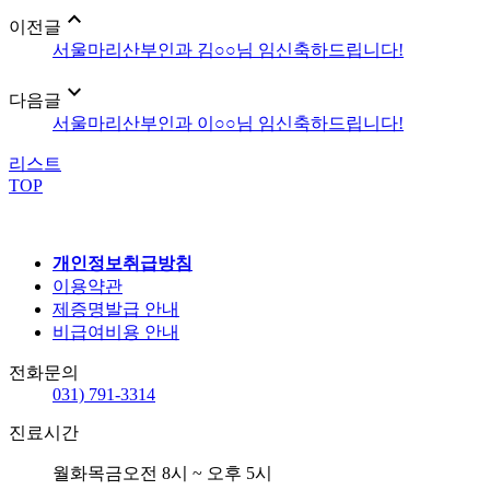
expand_less
이전글
서울마리산부인과 김○○님 임신축하드립니다!
expand_more
다음글
서울마리산부인과 이○○님 임신축하드립니다!
리스트
TOP
개인정보취급방침
이용약관
제증명발급 안내
비급여비용 안내
전화문의
031) 791-3314
진료시간
월화목금
오전 8시 ~ 오후 5시