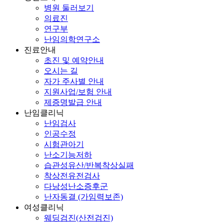
병원 둘러보기
의료진
연구부
난임의학연구소
진료안내
초진 및 예약안내
오시는 길
자가 주사별 안내
지원사업/보험 안내
제증명발급 안내
난임클리닉
난임검사
인공수정
시험관아기
난소기능저하
습관성유산/반복착상실패
착상전유전검사
다낭성난소증후군
난자동결 (가임력보존)
여성클리닉
웨딩검진(산전검진)