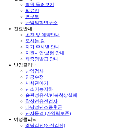
병원 둘러보기
의료진
연구부
난임의학연구소
진료안내
초진 및 예약안내
오시는 길
자가 주사별 안내
지원사업/보험 안내
제증명발급 안내
난임클리닉
난임검사
인공수정
시험관아기
난소기능저하
습관성유산/반복착상실패
착상전유전검사
다낭성난소증후군
난자동결 (가임력보존)
여성클리닉
웨딩검진(산전검진)