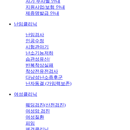
자가 주사별 안내
지원사업/보험 안내
제증명발급 안내
난임클리닉
난임검사
인공수정
시험관아기
난소기능저하
습관성유산/
반복착상실패
착상전유전검사
다낭성난소증후군
난자동결 (가임력보존)
여성클리닉
웨딩검진(산전검진)
여성암 검진
여성질환
피임
폐경클리닉