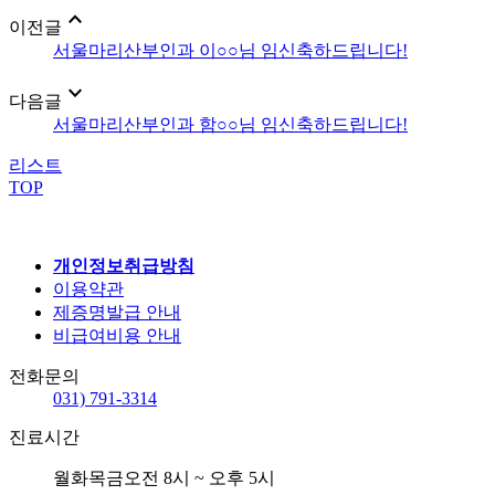
expand_less
이전글
서울마리산부인과 이○○님 임신축하드립니다!
expand_more
다음글
서울마리산부인과 함○○님 임신축하드립니다!
리스트
TOP
개인정보취급방침
이용약관
제증명발급 안내
비급여비용 안내
전화문의
031) 791-3314
진료시간
월화목금
오전 8시 ~ 오후 5시