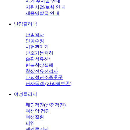
자가 주사별 안내
지원사업/보험 안내
제증명발급 안내
난임클리닉
난임검사
인공수정
시험관아기
난소기능저하
습관성유산/
반복착상실패
착상전유전검사
다낭성난소증후군
난자동결 (가임력보존)
여성클리닉
웨딩검진(산전검진)
여성암 검진
여성질환
피임
폐경클리닉