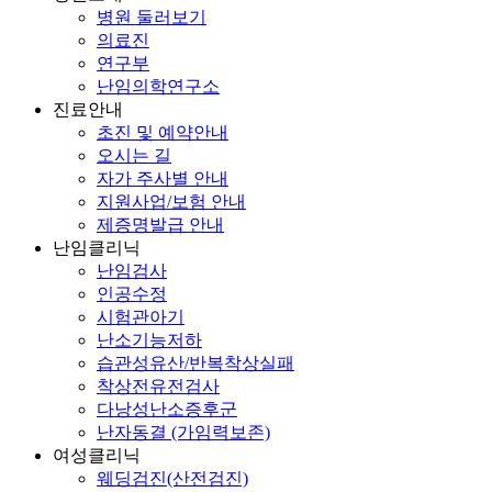
병원 둘러보기
의료진
연구부
난임의학연구소
진료안내
초진 및 예약안내
오시는 길
자가 주사별 안내
지원사업/보험 안내
제증명발급 안내
난임클리닉
난임검사
인공수정
시험관아기
난소기능저하
습관성유산/반복착상실패
착상전유전검사
다낭성난소증후군
난자동결 (가임력보존)
여성클리닉
웨딩검진(산전검진)