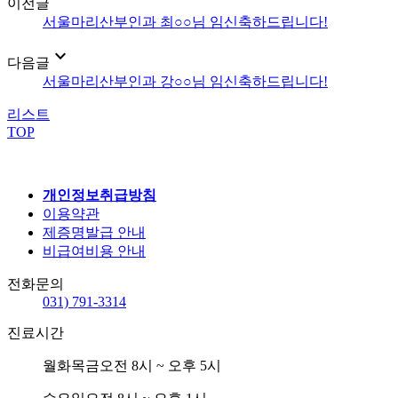
이전글
서울마리산부인과 최○○님 임신축하드립니다!
expand_more
다음글
서울마리산부인과 강○○님 임신축하드립니다!
리스트
TOP
개인정보취급방침
이용약관
제증명발급 안내
비급여비용 안내
전화문의
031) 791-3314
진료시간
월화목금
오전 8시 ~ 오후 5시