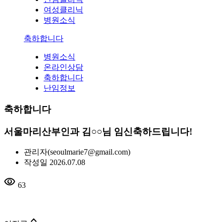
여성클리닉
병원소식
축하합니다
병원소식
온라인상담
축하합니다
난임정보
축하합니다
서울마리산부인과 김○○님 임신축하드립니다!
관리자
(seoulmarie7@gmail.com)
작성일
2026.07.08
visibility
63
expand_less