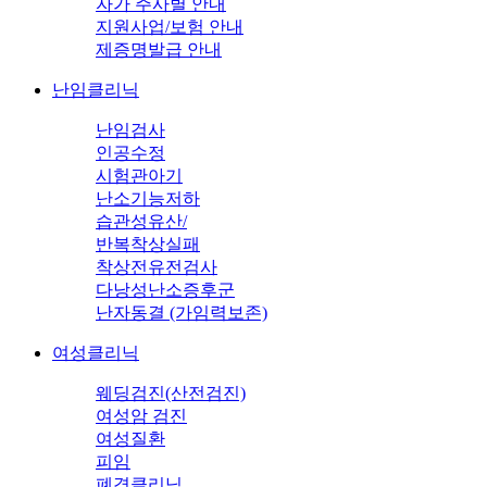
자가 주사별 안내
지원사업/보험 안내
제증명발급 안내
난임클리닉
난임검사
인공수정
시험관아기
난소기능저하
습관성유산/
반복착상실패
착상전유전검사
다낭성난소증후군
난자동결 (가임력보존)
여성클리닉
웨딩검진(산전검진)
여성암 검진
여성질환
피임
폐경클리닉