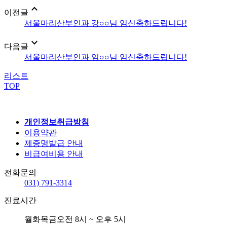
expand_less
이전글
서울마리산부인과 강○○님 임신축하드립니다!
expand_more
다음글
서울마리산부인과 임○○님 임신축하드립니다!
리스트
TOP
개인정보취급방침
이용약관
제증명발급 안내
비급여비용 안내
전화문의
031) 791-3314
진료시간
월화목금
오전 8시 ~ 오후 5시