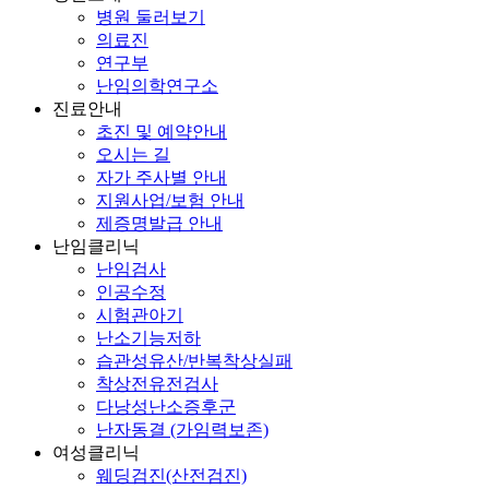
병원 둘러보기
의료진
연구부
난임의학연구소
진료안내
초진 및 예약안내
오시는 길
자가 주사별 안내
지원사업/보험 안내
제증명발급 안내
난임클리닉
난임검사
인공수정
시험관아기
난소기능저하
습관성유산/반복착상실패
착상전유전검사
다낭성난소증후군
난자동결 (가임력보존)
여성클리닉
웨딩검진(산전검진)