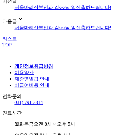
이전글
서울마리산부인과 김○○님 임신축하드립니다!
expand_more
다음글
서울마리산부인과 김○○님 임신축하드립니다!
리스트
TOP
개인정보취급방침
이용약관
제증명발급 안내
비급여비용 안내
전화문의
031) 791-3314
진료시간
월화목금
오전 8시 ~ 오후 5시