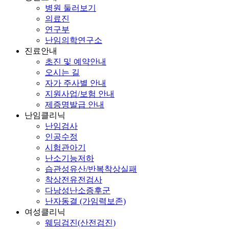
병원 둘러보기
의료진
연구부
난임의학연구소
진료안내
초진 및 예약안내
오시는 길
자가 주사별 안내
지원사업/보험 안내
제증명발급 안내
난임클리닉
난임검사
인공수정
시험관아기
난소기능저하
습관성유산/반복착상실패
착상전유전검사
다낭성난소증후군
난자동결 (가임력보존)
여성클리닉
웨딩검진(산전검진)