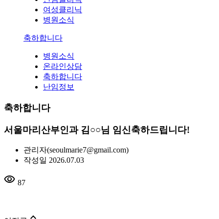
여성클리닉
병원소식
축하합니다
병원소식
온라인상담
축하합니다
난임정보
축하합니다
서울마리산부인과 김○○님 임신축하드립니다!
관리자
(seoulmarie7@gmail.com)
작성일
2026.07.03
visibility
87
expand_less