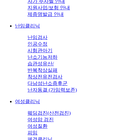
자가 주사별 안내
지원사업/보험 안내
제증명발급 안내
난임클리닉
난임검사
인공수정
시험관아기
난소기능저하
습관성유산/
반복착상실패
착상전유전검사
다낭성난소증후군
난자동결 (가임력보존)
여성클리닉
웨딩검진(산전검진)
여성암 검진
여성질환
피임
폐경클리닉