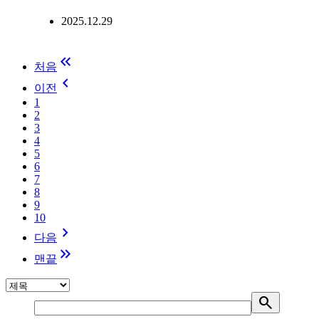
2025.12.29
keyboard_double_arrow_left
처음
keyboard_arrow_left
이전
1
2
3
4
5
6
7
8
9
10
keyboard_arrow_right
다음
keyboard_double_arrow_right
맨끝
search