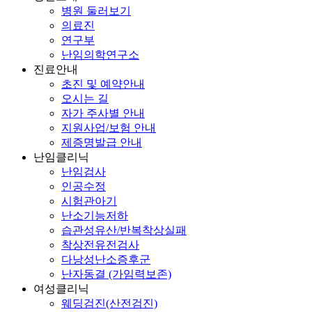
병원 둘러보기
의료진
연구부
난임의학연구소
진료안내
초진 및 예약안내
오시는 길
자가 주사별 안내
지원사업/보험 안내
제증명발급 안내
난임클리닉
난임검사
인공수정
시험관아기
난소기능저하
습관성유산/반복착상실패
착상전유전검사
다낭성난소증후군
난자동결 (가임력보존)
여성클리닉
웨딩검진(산전검진)