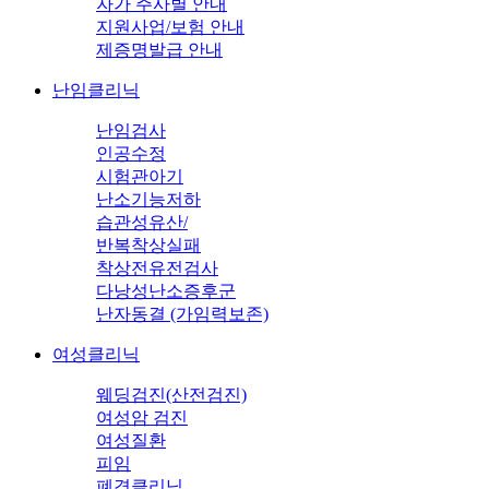
자가 주사별 안내
지원사업/보험 안내
제증명발급 안내
난임클리닉
난임검사
인공수정
시험관아기
난소기능저하
습관성유산/
반복착상실패
착상전유전검사
다낭성난소증후군
난자동결 (가임력보존)
여성클리닉
웨딩검진(산전검진)
여성암 검진
여성질환
피임
폐경클리닉