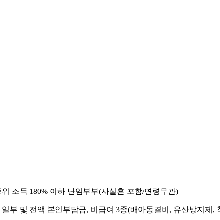
위 소득 180% 이하 난임부부(사실혼 포함/연령무관)
 일부 및 전액 본인부담금, 비급여 3종(배아동결비, 유산방지제,