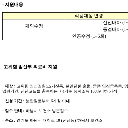
· 지원내용
적용대상 연령
신선배아 (1~
체외수정
동결배아 (1~
인공수정 (1~5회)
고위험 임산부 의료비 지원
· 대상 :
고위험 임신질환(조기진통, 분만관련 출혈, 중증 임신중독증, 양막
입원기간, 진단코드를 충족하는 자(기준 중위소득 180%이하 가정)
· 신청 기간 :
분만일로부터 6개월 이내
· 접수 안내 :
하남시 보건소 방문접수
· 주소 :
경기도 하남시 대청로 10 (신장동) 하남시 보건소