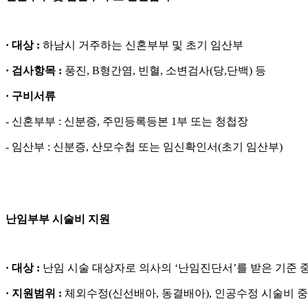
· 대상 :
하남시 거주하는 신혼부부 및 초기 임산부
· 검사항목 :
풍진, B형간염, 빈혈, 소변검사(당,단백) 등
· 구비서류
- 신혼부부 : 신분증, 주민등록등본 1부 또는 청첩장
- 임산부 : 신분증, 산모수첩 또는 임신확인서(초기 임산부)
난임부부 시술비 지원
· 대상 :
난임 시술 대상자로 의사의 ‘난임진단서’를 받은 기준 중
· 지원범위 :
체외수정(신선배아, 동결배아), 인공수정 시술비 중