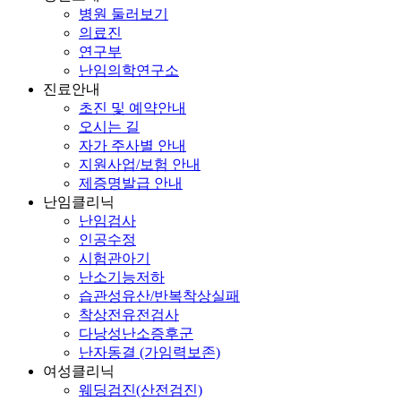
병원 둘러보기
의료진
연구부
난임의학연구소
진료안내
초진 및 예약안내
오시는 길
자가 주사별 안내
지원사업/보험 안내
제증명발급 안내
난임클리닉
난임검사
인공수정
시험관아기
난소기능저하
습관성유산/반복착상실패
착상전유전검사
다낭성난소증후군
난자동결 (가임력보존)
여성클리닉
웨딩검진(산전검진)