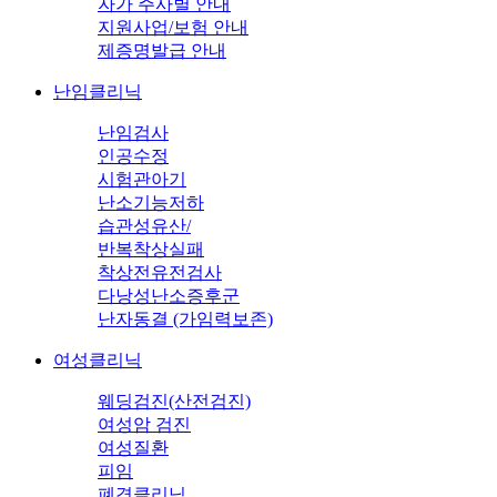
자가 주사별 안내
지원사업/보험 안내
제증명발급 안내
난임클리닉
난임검사
인공수정
시험관아기
난소기능저하
습관성유산/
반복착상실패
착상전유전검사
다낭성난소증후군
난자동결 (가임력보존)
여성클리닉
웨딩검진(산전검진)
여성암 검진
여성질환
피임
폐경클리닉