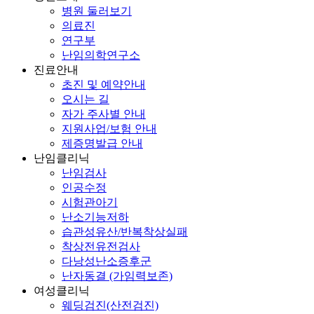
병원 둘러보기
의료진
연구부
난임의학연구소
진료안내
초진 및 예약안내
오시는 길
자가 주사별 안내
지원사업/보험 안내
제증명발급 안내
난임클리닉
난임검사
인공수정
시험관아기
난소기능저하
습관성유산/반복착상실패
착상전유전검사
다낭성난소증후군
난자동결 (가임력보존)
여성클리닉
웨딩검진(산전검진)