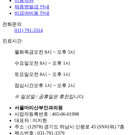
이용약관
제증명발급 안내
비급여비용 안내
전화문의
031) 791-3314
진료시간
월화목금
오전 8시 ~ 오후 5시
수요일
오전 8시 ~ 오후 1시
토요일
오전 8시 ~ 오후 1시
점심시간
오후 1시 ~ 오후 2시
※ 일요일 / 공휴일은 휴진입니다.
서울마리산부인과의원
사업자등록번호 : 465-06-01998
대표자 : 이지현
주소 : (12978) 경기도 하남시 신평로 45 (SN타워) 7층
팩스번호 : 031-791-3379