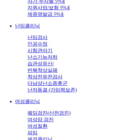
자가 주사별 안내
지원사업/보험 안내
제증명발급 안내
난임클리닉
난임검사
인공수정
시험관아기
난소기능저하
습관성유산/
반복착상실패
착상전유전검사
다낭성난소증후군
난자동결 (가임력보존)
여성클리닉
웨딩검진(산전검진)
여성암 검진
여성질환
피임
폐경클리닉