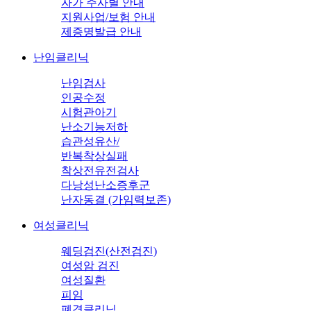
자가 주사별 안내
지원사업/보험 안내
제증명발급 안내
난임클리닉
난임검사
인공수정
시험관아기
난소기능저하
습관성유산/
반복착상실패
착상전유전검사
다낭성난소증후군
난자동결 (가임력보존)
여성클리닉
웨딩검진(산전검진)
여성암 검진
여성질환
피임
폐경클리닉