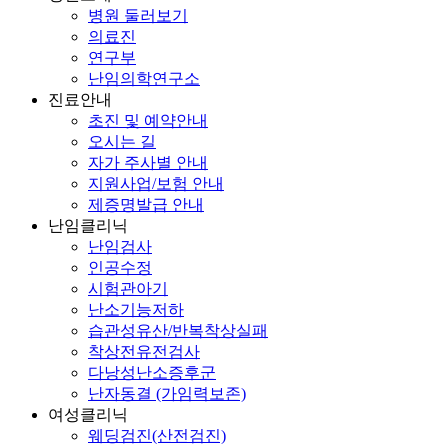
병원 둘러보기
의료진
연구부
난임의학연구소
진료안내
초진 및 예약안내
오시는 길
자가 주사별 안내
지원사업/보험 안내
제증명발급 안내
난임클리닉
난임검사
인공수정
시험관아기
난소기능저하
습관성유산/반복착상실패
착상전유전검사
다낭성난소증후군
난자동결 (가임력보존)
여성클리닉
웨딩검진(산전검진)