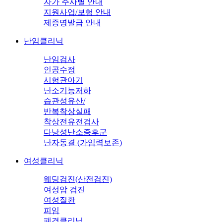
자가 주사별 안내
지원사업/보험 안내
제증명발급 안내
난임클리닉
난임검사
인공수정
시험관아기
난소기능저하
습관성유산/
반복착상실패
착상전유전검사
다낭성난소증후군
난자동결 (가임력보존)
여성클리닉
웨딩검진(산전검진)
여성암 검진
여성질환
피임
폐경클리닉