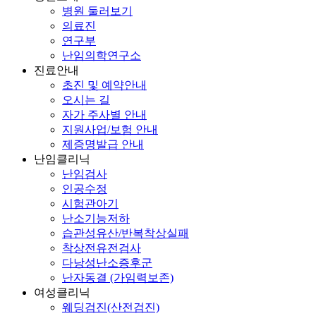
병원 둘러보기
의료진
연구부
난임의학연구소
진료안내
초진 및 예약안내
오시는 길
자가 주사별 안내
지원사업/보험 안내
제증명발급 안내
난임클리닉
난임검사
인공수정
시험관아기
난소기능저하
습관성유산/반복착상실패
착상전유전검사
다낭성난소증후군
난자동결 (가임력보존)
여성클리닉
웨딩검진(산전검진)